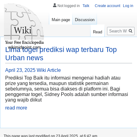
Not logged in
Talk
Create account
Log in
Main page
Discussion
Search
Read
wikimidpoint.com
Lima togel prediksi wap terbaru Top
Urban news
April 23, 2025
Wiki Article
Prediksi Top Baik itu informasi mengenai hadiah atau
prize yang tersedia, maupun statistik permainan
sebelumnya, semua bisa diakses di platform ini. Bagi
penggemar togel, Sidney Pools adalah sumber informasi
yang wajib diikut
read more
This page was last modified on 23 April 2025, at 6:42 am.